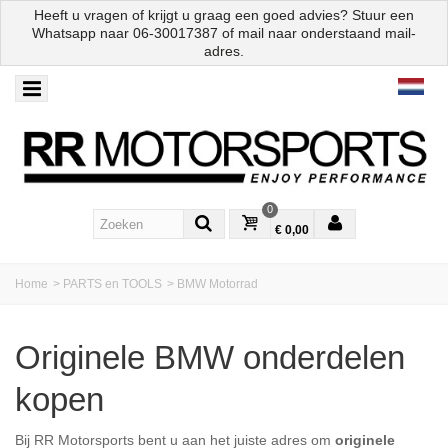
Heeft u vragen of krijgt u graag een goed advies? Stuur een
Whatsapp naar
06-30017387
of mail naar onderstaand mail-
adres.
0
€ 0,00
Home
>
PARTS en TOOLS
>
BMW Motorrad
Originele BMW onderdelen
kopen
Bij RR Motorsports bent u aan het juiste adres om
originele