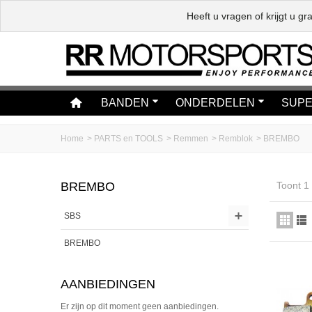
Heeft u vragen of krijgt u 
BANDEN
ONDERDELEN
SUPE
Home
>
PARTS en TOOLS
>
Remmen
>
Remblok
>
BREMBO
BREMBO
Toont 1 
SBS
BREMBO
AANBIEDINGEN
Er zijn op dit moment geen aanbiedingen.