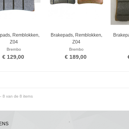
pads, Remblokken,
Brakepads, Remblokken,
Brakep
Bestellen
Bestellen
Z04
Z04
Brembo
Brembo
€ 129,00
€ 189,00
- 8 van de 8 items
-
ENS