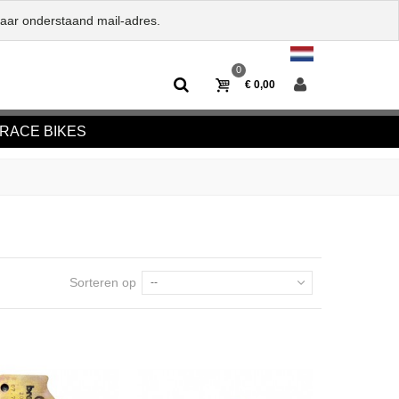
naar onderstaand mail-adres.
0
€ 0,00
RACE BIKES
Sorteren op
--