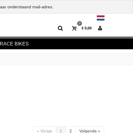
naar onderstaand mail-adres.
0
€ 0,00
RACE BIKES
«
Vorige
1
2
Volgende
»