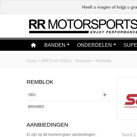
Heeft u vragen of krijgt u 
BANDEN
ONDERDELEN
SUPE
Home
>
PARTS en TOOLS
>
Remmen
>
Remblok
REMBLOK
SBS
BREMBO
AANBIEDINGEN
Toont 1
Er zijn op dit moment geen aanbiedingen.