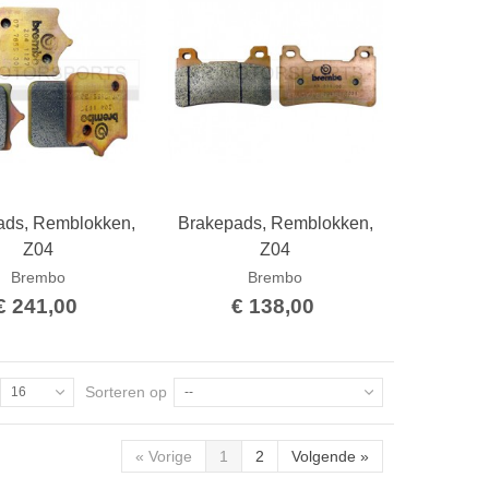
ads, Remblokken,
Brakepads, Remblokken,
Bestellen
Bestellen
Z04
Z04
Brembo
Brembo
€ 241,00
€ 138,00
Sorteren op
16
--
«
Vorige
1
2
Volgende
»