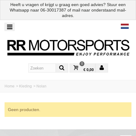
Heeft u vragen of krijgt u graag een goed advies? Stuur een
Whatsapp naar
06-30017387
of mail naar onderstaand mail-
adres.
0
€ 0,00
Home
>
Kleding
>
Nolan
Geen producten.