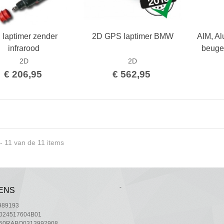
 laptimer zender
2D GPS laptimer BMW
AIM, A
Bestellen
Bestellen
infrarood
beugel
2D
2D
€ 206,95
€ 562,95
 - 11 van de 11 items
-
ENS
1989193
L024517604B01
L50RABO0313992908