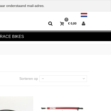
naar onderstaand mail-adres.
0
€ 0,00
RACE BIKES
Sorteren op
--