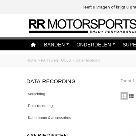
Heeft u vragen of krijgt u 
BANDEN
ONDERDELEN
SUPE
Home
>
PARTS en TOOLS
>
Data-recording
DATA-RECORDING
Toont 1
Verlichting
Data-recording
Kabelboom & accessoires
AANBIEDINGEN