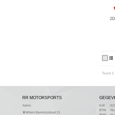
2D
Toont 1
RR MOTORSPORTS
GEGEV
Adres:
KvK
: 6
BTW
: N
Willem Barentszstraat 15
IBAN
: N