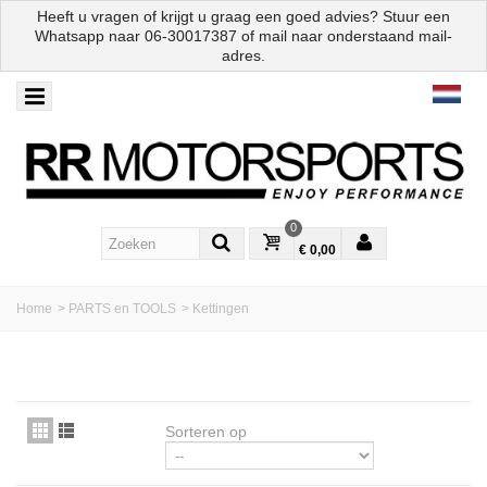
Heeft u vragen of krijgt u graag een goed advies? Stuur een
Whatsapp naar
06-30017387
of mail naar onderstaand mail-
adres.
0
€ 0,00
Home
>
PARTS en TOOLS
>
Kettingen
Sorteren op