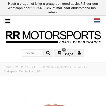
Heeft u vragen of krijgt u graag een goed advies? Stuur een
Whatsapp naar
06-30017387
of mail naar onderstaand mail-
adres.
0
€ 0,00
Home
>
PARTS en TOOLS
>
Remmen
>
Remblok
>
BREMBO
>
Brakepads, Remblokken, Z04