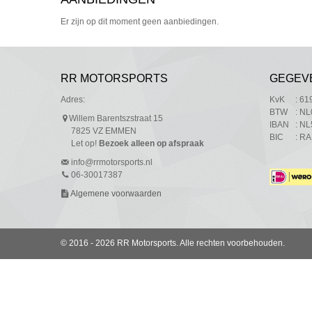
Er zijn op dit moment geen aanbiedingen.
RR MOTORSPORTS
GEGEV
Adres:
KvK
: 6
BTW
: N
Willem Barentszstraat 15
IBAN
: N
7825 VZ EMMEN
BIC
: R
Let op!
Bezoek alleen op afspraak
info@rrmotorsports.nl
06-30017387
Algemene voorwaarden
© 2016 - 2026 RR Motorsports. Alle rechten voorbehouden.