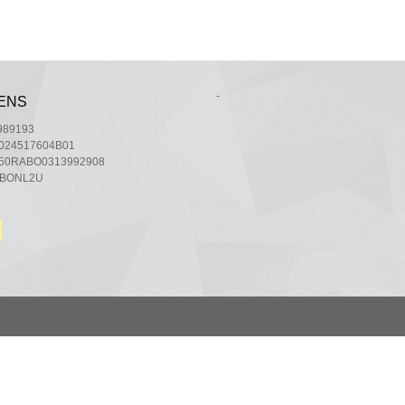
-
ENS
1989193
L024517604B01
L50RABO0313992908
ABONL2U