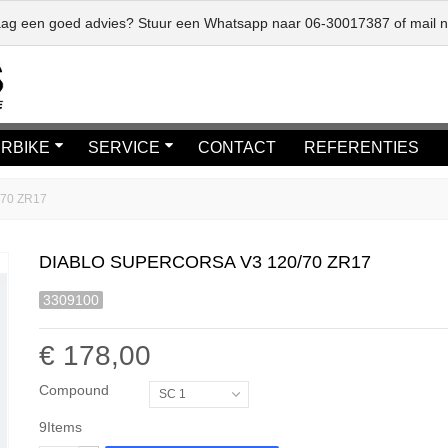
graag een goed advies? Stuur een Whatsapp naar
06-30017387
of mail 
RBIKE
SERVICE
CONTACT
REFERENTIES
/70 ZR17
DIABLO SUPERCORSA V3 120/70 ZR17
3309100
€ 178,00
Compound
SC 1
9
Items