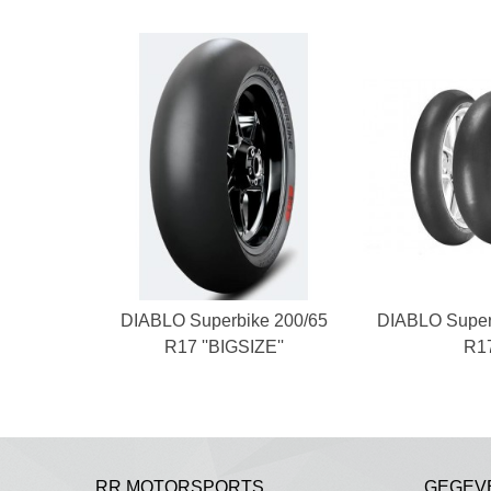
DIABLO Superbike 200/65
In winkelwagen
DIABLO Super
In win
R17 ''BIGSIZE''
R1
RR MOTORSPORTS
GEGEV