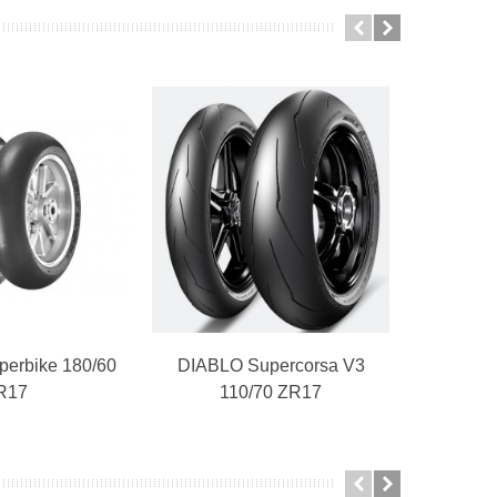
erbike 180/60
winkelwagen
DIABLO Supercorsa V3
In winkelwagen
DIABLO 
R17
110/70 ZR17