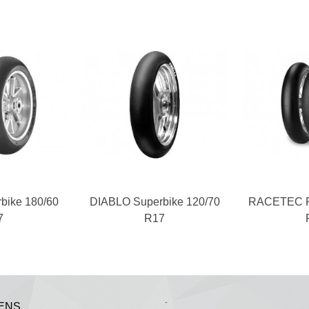
bike 180/60
kelwagen
DIABLO Superbike 120/70
In winkelwagen
RACETEC RR
In 
7
R17
-
ENS