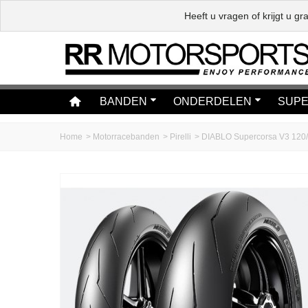
Heeft u vragen of krijgt u 
BANDEN
ONDERDELEN
SUPE
Home
>
Motorracebanden
>
Pirelli
>
DIABLO Supercorsa V3 120