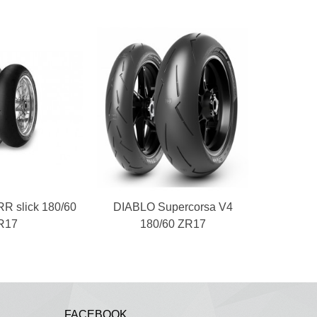
 slick 180/60
winkelwagen
DIABLO Supercorsa V4
In winkelwagen
RACETEC
R17
180/60 ZR17
FACEBOOK