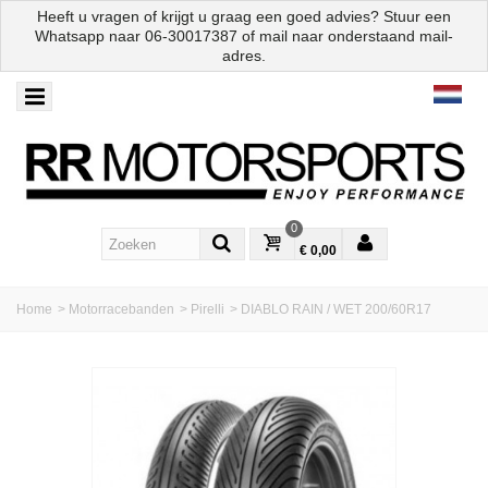
Heeft u vragen of krijgt u graag een goed advies? Stuur een
Whatsapp naar
06-30017387
of mail naar onderstaand mail-
adres.
0
€ 0,00
Home
>
Motorracebanden
>
Pirelli
>
DIABLO RAIN / WET 200/60R17