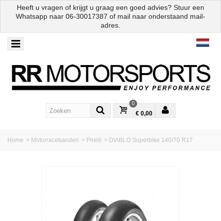
Heeft u vragen of krijgt u graag een goed advies? Stuur een
Whatsapp naar
06-30017387
of mail naar onderstaand mail-
adres.
0
€ 0,00
Home
>
Motorracebanden
>
Pirelli
>
DIABLO Superbike 140/70 R17