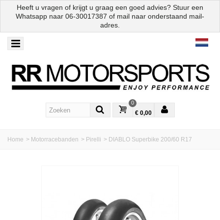
Heeft u vragen of krijgt u graag een goed advies? Stuur een
Whatsapp naar
06-30017387
of mail naar onderstaand mail-
adres.
0
€ 0,00
Home
>
Motorracebanden
>
Pirelli
>
DIABLO Superbike 200/60 R17